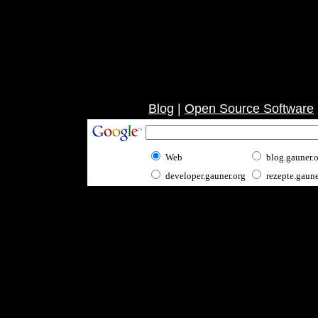
Blog
|
Open Source Software
Web
blog.gauner.
developer.gauner.org
rezepte.gaune